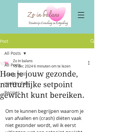
Post
All Posts
Zo In balans
All Posts
15 dec 2024
6 minuten om te lezen
Hoe je jouw gezonde,
Living Well
natuurlijke setpoint
Healthy Tips
Recipes
gewicht kunt bereiken.
Om te kunnen begrijpen waarom je 
van afvallen en (crash) diëten vaak 
niet gezonder wordt, wil ik eerst 