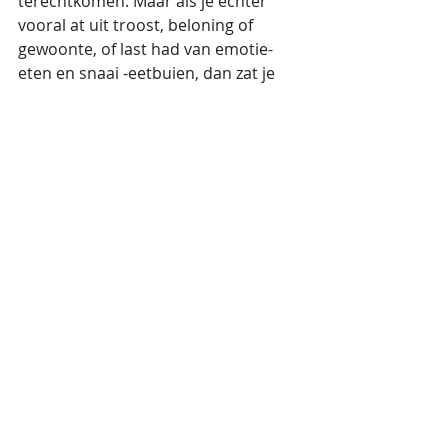
terechtkomen. Maar als je echter 
vooral at uit troost, beloning of 
gewoonte, of last had van emotie-
eten en snaai -eetbuien, dan zat je 
waarschijnlijk al boven je gezonde 
natuurlijke setpoint. Door die 
patronen te doorbreken, kun je je 
gewicht blijvend verlagen en jouw 
stabieler setpoint gewicht bereiken.
Wanneer je al op of rond je 
natuurlijke setpoint zit en toch nog 
wat kilo’s wilt kwijtraken, is het 
moeilijk om dat gewicht blijvend te 
verliezen. Je lichaam zal zich 
hiertegen verzetten, omdat het al in 
balans is. Het is daarom belangrijk 
om je doelen realistisch te houden 
en rekening houden met je 
persoonlijke, natuurlijke 