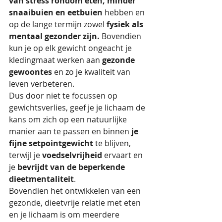
van
stress rondom eten, minder 
snaaibuien en eetbuien
 hebben en 
op de lange termijn zowel 
fysiek als 
mentaal gezonder zijn. 
Bovendien 
kun je op elk gewicht ongeacht je 
kledingmaat werken aan 
gezonde 
gewoontes
 en zo je kwaliteit van 
leven verbeteren.
Dus door niet te focussen op 
gewichtsverlies, geef je je lichaam de 
kans om zich op een natuurlijke 
manier aan te passen en binnen 
je 
fijne setpointgewicht
 te blijven, 
terwijl je 
voedselvrijheid
 ervaart en 
je 
bevrijdt van de beperkende 
dieetmentaliteit
. 
Bovendien het ontwikkelen van een 
gezonde, dieetvrije relatie met eten 
en je lichaam is om meerdere 