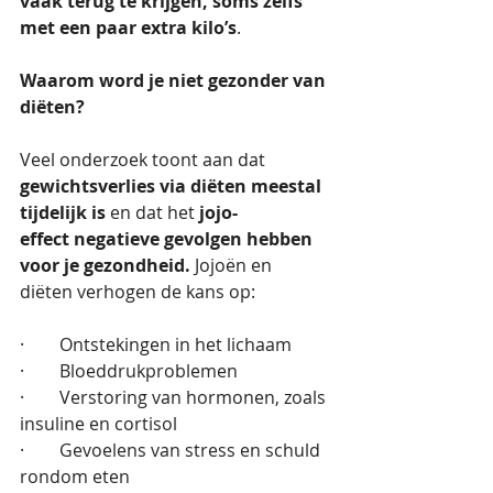
vaak terug te krijgen, soms zelfs 
met een paar extra kilo’s
.
Waarom word je niet gezonder van 
diëten?
Veel onderzoek toont aan dat 
gewichtsverlies via diëten meestal 
tijdelijk is
 en dat het 
jojo-
effect
negatieve gevolgen hebben 
voor je gezondheid.
 Jojoën en 
diëten verhogen de kans op:
·        Ontstekingen in het lichaam
·        Bloeddrukproblemen
·        Verstoring van hormonen, zoals 
insuline en cortisol
·        Gevoelens van stress en schuld 
rondom eten